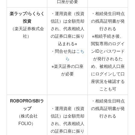
口座が必要
楽ラップ/らくらく
・運用資産（投資
・相続発生日時点
投資
信託）は全額売却
の残高証明書が発
（楽天証券株式会
され、代表相続人
行される
社）
の証券口座に振り
※相続手続き後、
込まれる※
閲覧専用のログイ
・問合せ先は
こち
ンIDとパスワード
ら
が発行されるた
※楽天証券の口座
め、被相続人口座
が必要
にログインして口
座状況を確認する
ことも可
ROBOPRO/SBIラ
・相続発生日時点
ップ
・運用資産（投資
の残高証明書が発
（株式会社
信託）は全額売却
行される
FOLIO）
され、代表相続人
の証券口座に振り