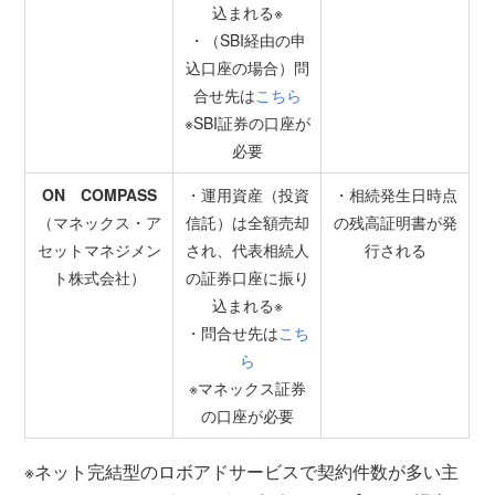
込まれる※
・（SBI経由の申
込口座の場合）問
合せ先は
こちら
※SBI証券の口座が
必要
ON COMPASS
・運用資産（投資
・相続発生日時点
（マネックス・ア
信託）は全額売却
の残高証明書が発
セットマネジメン
され、代表相続人
行される
ト株式会社）
の証券口座に振り
込まれる※
・問合せ先は
こち
ら
※マネックス証券
の口座が必要
※ネット完結型のロボアドサービスで契約件数が多い主