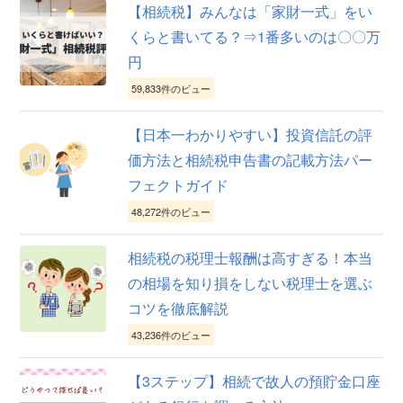
【相続税】みんなは「家財一式」をい
くらと書いてる？⇒1番多いのは〇〇万
円
59,833件のビュー
【日本一わかりやすい】投資信託の評
価方法と相続税申告書の記載方法パー
フェクトガイド
48,272件のビュー
相続税の税理士報酬は高すぎる！本当
の相場を知り損をしない税理士を選ぶ
コツを徹底解説
43,236件のビュー
【3ステップ】相続で故人の預貯金口座