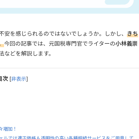
不安を感じられるのではないでしょうか。しかし、
きち
。
今回の記事では、元国税専門官でライターの
小林義崇
法などを解説します。
目次
[
非表示
]
々増加！
ェルでは適正価格＆透明性の高い各種相続サービスをご用意して