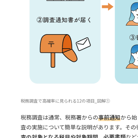
税務調査で高確率に見られる12の項目_図解①
税務調査は通常、税務署からの
事前通知
から始
査の実施について簡単な説明があります。その
査の対象となる税目や対象期間、必要書類
など