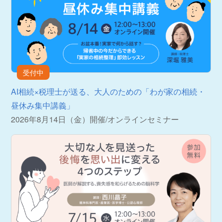
受付中
AI相続×税理士が送る、大人のための「わが家の相続・
昼休み集中講義」
2026年8月14日（金）開催
/
オンラインセミナー