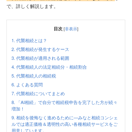
で、詳しく解説します。
目次
[
非表示
]
1.
代襲相続とは？
2.
代襲相続が発生するケース
3.
代襲相続が適用される範囲
4.
代襲相続人の法定相続分・相続割合
5.
代襲相続人の相続税
6.
よくある質問
7.
代襲相続についてまとめ
8.
「AI相続」で自分で相続税申告を完了した方が続々
増加！
9.
相続を後悔なく進めるために—みなと相続コンシェ
ルでは適正価格＆透明性の高い各種相続サービスをご
用意しています。