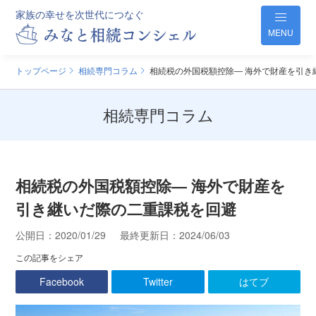
家族の幸せを次世代につなぐ
MENU
トップページ
相続専門コラム
相続税の外国税額控除― 海外で財産を引き
相続専門コラム
相続税の外国税額控除― 海外で財産を
引き継いだ際の二重課税を回避
公開日：
2020/01/29
最終更新日：
2024/06/03
この記事をシェア
Facebook
Twitter
はてブ