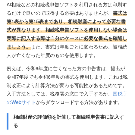
AI相続などの相続税申告ソフトを利用される方は印刷す
るだけで良いので取得する必要はありませんが、
書式は
第1表から第15表まであり、相続財産によって必要な書
式が異なります。相続税申告ソフトを使用しない場合は
実際に記入する際は自分のケースに必要な書式を確認し
ましょう。
また、書式は年度ごとに変わるため、被相続
人が亡くなった年度のものを使用します。
例えば、令和6年度に亡くなった方の申告書は、提出が
令和7年度でも令和6年度の書式を使用します。これは税
制改正により計算方法が変わる可能性があるためです。
入手方法としては、税務署の窓口で入手するか、
国税庁
のWebサイト
からダウンロードする方法があります。
相続財産の評価額を計算
して
相続税申告書に
記入す
る